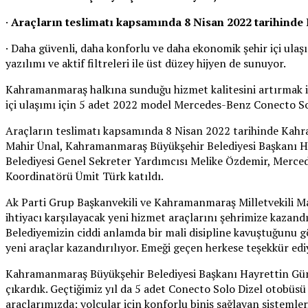
·
Araçların teslimatı kapsamında 8 Nisan 2022 tarihinde
· Daha güvenli, daha konforlu ve daha ekonomik şehir içi ulaşı
yazılımı ve aktif filtreleri ile üst düzey hijyen de sunuyor.
Kahramanmaraş halkına sunduğu hizmet kalitesini artırmak i
içi ulaşımı için 5 adet 2022 model Mercedes-Benz Conecto Sol
Araçların teslimatı kapsamında 8 Nisan 2022 tarihinde Kahr
Mahir Ünal, Kahramanmaraş Büyükşehir Belediyesi Başkanı 
Belediyesi Genel Sekreter Yardımcısı Melike Özdemir, Mer
Koordinatörü Ümit Türk katıldı.
Ak Parti Grup Başkanvekili ve Kahramanmaraş Milletvekili Ma
ihtiyacı karşılayacak yeni hizmet araçlarını şehrimize kazan
Belediyemizin ciddi anlamda bir mali disipline kavuştuğunu gö
yeni araçlar kazandırılıyor. Emeği geçen herkese teşekkür edi
Kahramanmaraş Büyükşehir Belediyesi Başkanı Hayrettin Güng
çıkardık. Geçtiğimiz yıl da 5 adet Conecto Solo Dizel otobüsü
araçlarımızda; yolcular için konforlu biniş sağlayan sistemle