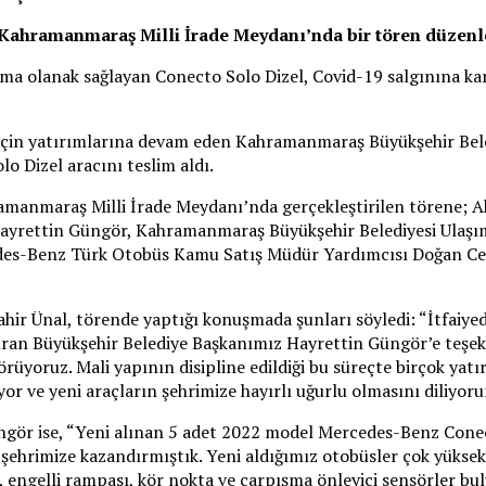
 Kahramanmaraş Milli İrade Meydanı’nda bir tören düzenl
ma olanak sağlayan Conecto Solo Dizel, Covid-19 salgınına karşı
çin yatırımlarına devam eden Kahramanmaraş Büyükşehir Beled
o Dizel aracını teslim aldı.
amanmaraş Milli İrade Meydanı’nda gerçekleştirilen törene; A
Hayrettin Güngör, Kahramanmaraş Büyükşehir Belediyesi Ula
cedes-Benz Türk Otobüs Kamu Satış Müdür Yardımcısı Doğan C
hir Ünal, törende yaptığı konuşmada şunları söyledi: “İtfaiye
dıran Büyükşehir Belediye Başkanımız Hayrettin Güngör’e teşekk
rüyoruz. Mali yapının disipline edildiği bu süreçte birçok yat
yor ve yeni araçların şehrimize hayırlı uğurlu olmasını diliyor
ör ise, “Yeni alınan 5 adet 2022 model Mercedes-Benz Conecto
 şehrimize kazandırmıştık. Yeni aldığımız otobüsler çok yüksek 
r, engelli rampası, kör nokta ve çarpışma önleyici sensörler b