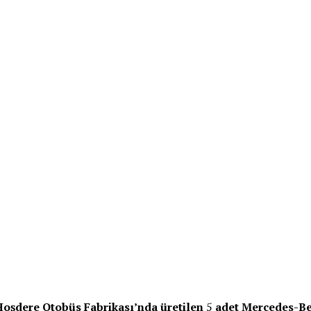
oşdere Otobüs Fabrikası’nda üretilen
5
adet Mercedes-Ben