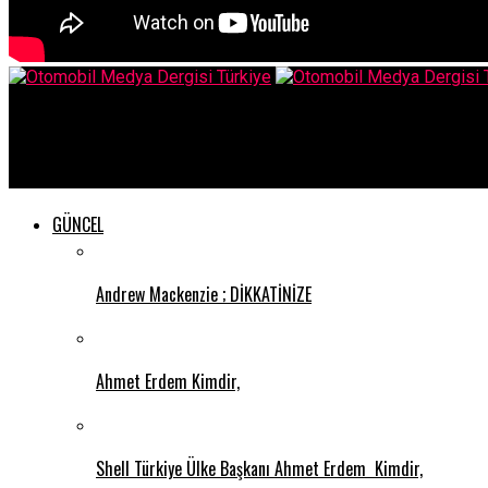
Otomobil Medya Dergisi Türkiye
Mercedes-Benz Türk, Kahramanmaraş Belediyesi’ne 5 adet Merced
GÜNCEL
Andrew Mackenzie ; DİKKATİNİZE
Ahmet Erdem Kimdir,
Shell Türkiye Ülke Başkanı Ahmet Erdem Kimdir,