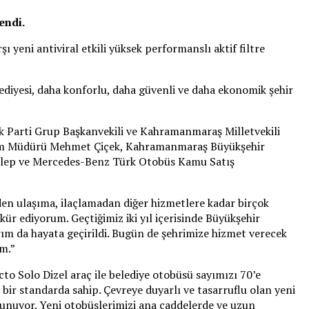
endi.
 yeni antiviral etkili yüksek performanslı aktif filtre
iyesi, daha konforlu, daha güvenli ve daha ekonomik şehir
k Parti Grup Başkanvekili ve Kahramanmaraş Milletvekili
şım Müdürü Mehmet Çiçek, Kahramanmaraş Büyükşehir
elep ve Mercedes-Benz Türk Otobüs Kamu Satış
den ulaşıma, ilaçlamadan diğer hizmetlere kadar birçok
ür ediyorum. Geçtiğimiz iki yıl içerisinde Büyükşehir
ırım da hayata geçirildi. Bugün de şehrimize hizmet verecek
um.”
 Solo Dizel araç ile belediye otobüsü sayımızı 70’e
bir standarda sahip. Çevreye duyarlı ve tasarruflu olan yeni
ulunuyor. Yeni otobüslerimizi ana caddelerde ve uzun