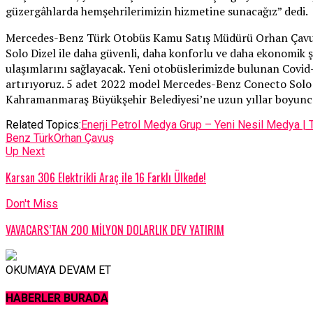
güzergâhlarda hemşehrilerimizin hizmetine sunacağız” dedi.
Mercedes-Benz Türk Otobüs Kamu Satış Müdürü Orhan Çavuş
Solo Dizel ile daha güvenli, daha konforlu ve daha ekonomik ş
ulaşımlarını sağlayacak. Yeni otobüslerimizde bulunan Covid-19 
artırıyoruz. 5 adet 2022 model Mercedes-Benz Conecto Solo Di
Kahramanmaraş Büyükşehir Belediyesi’ne uzun yıllar boyunca
Related Topics:
Enerji Petrol Medya Grup – Yeni Nesil Medya | 
Benz Türk
Orhan Çavuş
Up Next
Karsan 306 Elektrikli Araç ile 16 Farklı Ülkede!
Don't Miss
VAVACARS’TAN 200 MİLYON DOLARLIK DEV YATIRIM
OKUMAYA DEVAM ET
HABERLER BURADA