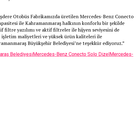
şdere Otobüs Fabrikamızda üretilen Mercedes-Benz Conecto
kapasitesi ile Kahramanmaraş halkının konforlu bir şekilde
iltre yazılımı ve aktif filtreler ile hijyen seviyesini de
letim maliyetleri ve yüksek ürün kaliteleri ile
ramanmaraş Büyükşehir Belediyesi’ne teşekkür ediyoruz.”
raş Belediyesi
Mercedes-Benz Conecto Solo Dizel
Mercedes-