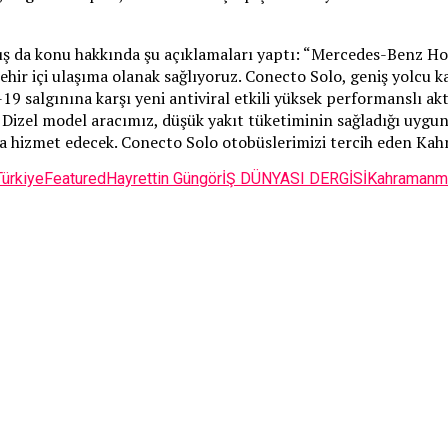
 da konu hakkında şu açıklamaları yaptı: “Mercedes-Benz Ho
ehir içi ulaşıma olanak sağlıyoruz. Conecto Solo, geniş yolcu 
salgınına karşı yeni antiviral etkili yüksek performanslı aktif f
zel model aracımız, düşük yakıt tüketiminin sağladığı uygun iş
 hizmet edecek. Conecto Solo otobüslerimizi tercih eden Kah
Türkiye
Featured
Hayrettin Güngör
İŞ DÜNYASI DERGİSİ
Kahramanma